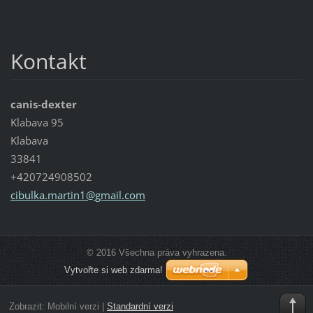
Kontakt
canis-dexter
Klabava 95
Klabava
33841
+420724908502
cibulka.
martin1@
gmail.co
m
© 2016 Všechna práva vyhrazena.
Vytvořte si web zdarma!
Zobrazit:
Mobilní verzi
|
Standardní verzi