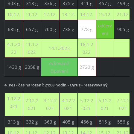
303 g
318 g
336 g
375 g
411 g
457 g
499 g
10.12.
11.12.
12.12.
13.12.
14.12.
15.12.
21.12.
odčerv
635 g
657 g
700 g
738 g
778 g
905 g
ení
4.1.20
11.1.2
18.1.2
14.1.2022
22
022
022
očkování/
1430 g
2058 g
2720 g
čipování
4. Pes - čas narození: 21:08 hodin -
Cyrus
- rezervovaný
1.12.2
2.12.2
3.12.2
4.12.2
5.12.2
6.12.2
7.12.2
021
021
021
021
021
021
021
313 g
332 g
363 g
405 g
466 g
515 g
556 g
10.12.
11.12.
12.12.
13.12.
14.12.
15.12.
21.12.