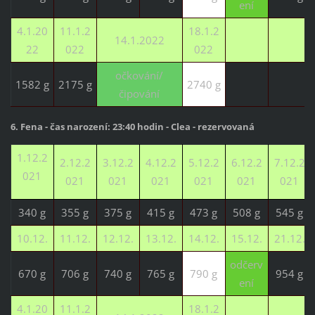
ení
4.1.20
11.1.2
18.1.2
14.1.2022
22
022
022
očkování/
1582 g
2175 g
2740 g
čipování
6. Fena - čas narození: 23:40 hodin - Clea - rezervovaná
1.12.2
2.12.2
3.12.2
4.12.2
5.12.2
6.12.2
7.12.2
021
021
021
021
021
021
021
340 g
355 g
375 g
415 g
473 g
508 g
545 g
10.12.
11.12.
12.12.
13.12.
14.12.
15.12.
21.12.
odčerv
670 g
706 g
740 g
765 g
790 g
954 g
ení
4.1.20
11.1.2
18.1.2