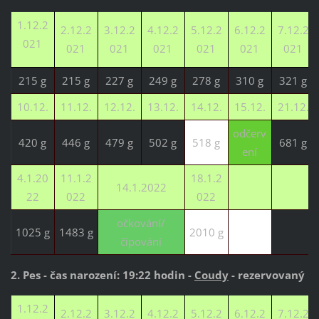
1.12.2
2.12.2
3.12.2
4.12.2
5.12.2
6.12.2
7.12.2
021
021
021
021
021
021
021
215 g
215 g
227 g
249 g
278 g
310 g
321 g
10.12.
11.12.
12.12.
13.12.
14.12.
15.12.
21.12.
odčerv
420 g
446 g
479 g
502 g
518 g
681 g
ení
4.1.20
11.1.2
18.1.2
14.1.2022
22
022
022
očkování/
1025 g
1483 g
2010 g
čipování
2. Pes - čas narození: 19:22 hodin -
Coudy
- rezervovaný
1.12.2
2.12.2
3.12.2
4.12.2
5.12.2
6.12.2
7.12.2