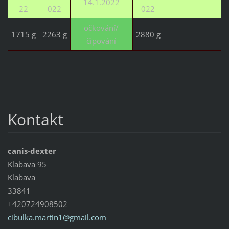
14.1.2022
22
022
022
očkování/
1715 g
2263 g
2880 g
čipování
Kontakt
canis-dexter
Klabava 95
Klabava
33841
+420724908502
cibulka.
martin1@
gmail.co
m