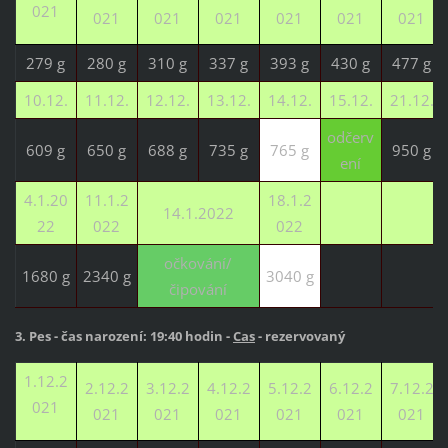
021
021
021
021
021
021
021
279 g
280 g
310 g
337 g
393 g
430 g
477 g
10.12.
11.12.
12.12.
13.12.
14.12.
15.12.
21.12.
odčerv
609 g
650 g
688 g
735 g
765 g
950 g
ení
4.1.20
11.1.2
18.1.2
14.1.2022
22
022
022
očkování/
1680 g
2340 g
3040 g
čipování
3. Pes - čas narození: 19:40 hodin -
Cas
- rezervovaný
1.12.2
2.12.2
3.12.2
4.12.2
5.12.2
6.12.2
7.12.2
021
021
021
021
021
021
021