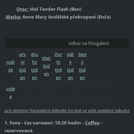
Otec:
Idol Tender Flash (Ben)
Matka:
Anne Mary Andělské překvapení (Enča)
odkaz na fotogalerii
prv
dru
čtvr
pát
šest
třetí
rodi
ní
hý
tý
ý
ý
týd
če
týd
týd
týd
týd
týd
en
en
en
en
en
en
vide
a
pro otevření fotogalerie klikněte na text ve výše uvedené tabulce
1. Fena - čas narození: 18:28 hodin -
Coffee
-
rezervovaná