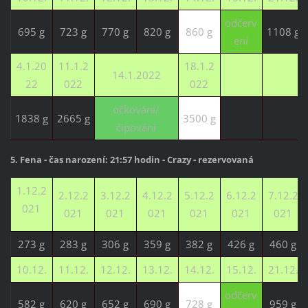
odčerv
695 g
723 g
770 g
820 g
860 g
1108 g
ení
4.1.20
11.1.2
18.1.2
14.1.2022
22
022
022
očkování/
1838 g
2665 g
3500 g
čipování
5. Fena - čas narození: 21:57 hodin - Crazy - rezervovaná
1.12.2
2.12.2
3.12.2
4.12.2
5.12.2
6.12.2
7.12.2
021
021
021
021
021
021
021
273 g
283 g
306 g
359 g
382 g
426 g
460 g
10.12.
11.12.
12.12.
13.12.
14.12.
15.12.
21.12.
odčerv
582 g
620 g
652 g
690 g
728 g
959 g